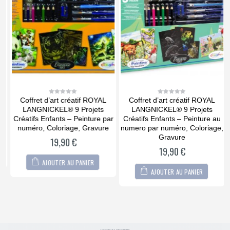
Coffret d’art créatif ROYAL
Coffret d’art créatif ROYAL
0
0
out
out
LANGNICKEL® 9 Projets
LANGNICKEL® 9 Projets
of
of
5
5
Créatifs Enfants – Peinture par
Créatifs Enfants – Peinture au
numéro, Coloriage, Gravure
numero par numéro, Coloriage,
Gravure
19,90
€
19,90
€
AJOUTER AU PANIER
AJOUTER AU PANIER