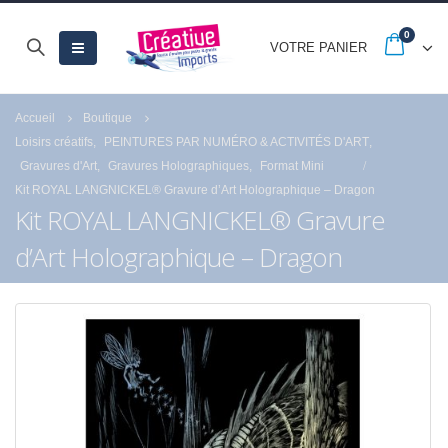
0
VOTRE PANIER
Accueil
Boutique
Loisirs créatifs
,
PEINTURES PAR NUMÉRO & ACTIVITÉS D'ART
,
Gravures d'Art
,
Gravures Holographiques
,
Format Mini
Kit ROYAL LANGNICKEL® Gravure d’Art Holographique – Dragon
Kit ROYAL LANGNICKEL® Gravure
d’Art Holographique – Dragon