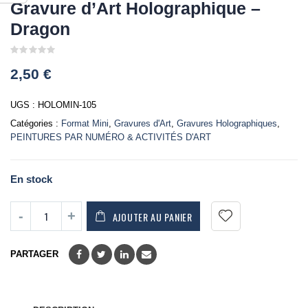
Gravure d’Art Holographique –
Dragon
0
2,50
€
out
of
5
UGS :
HOLOMIN-105
Catégories :
Format Mini
,
Gravures d'Art
,
Gravures Holographiques
,
PEINTURES PAR NUMÉRO & ACTIVITÉS D'ART
En stock
AJOUTER AU PANIER
PARTAGER