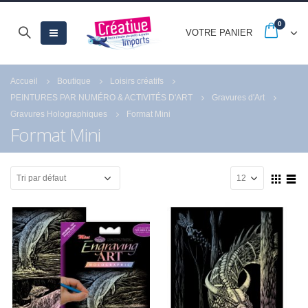
0
VOTRE PANIER
Accueil
Boutique
Loisirs créatifs
PEINTURES PAR NUMÉRO & ACTIVITÉS D'ART
Gravures d'Art
Gravures Holographiques
Format Mini
Format Mini