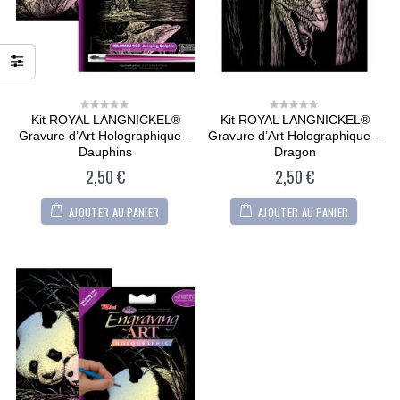
Kit ROYAL LANGNICKEL®
Kit ROYAL LANGNICKEL®
0
0
out
out
Gravure d’Art Holographique –
Gravure d’Art Holographique –
of
of
5
5
Dauphins
Dragon
2,50
€
2,50
€
AJOUTER AU PANIER
AJOUTER AU PANIER