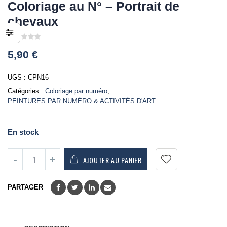
Coloriage au N° – Portrait de
chevaux
0
5,90
€
out
of
5
UGS :
CPN16
Catégories :
Coloriage par numéro
,
PEINTURES PAR NUMÉRO & ACTIVITÉS D'ART
En stock
AJOUTER AU PANIER
PARTAGER