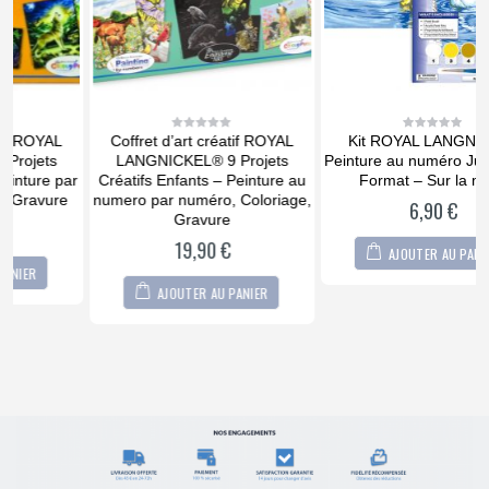
Coffret d’art créatif ROYAL
Kit ROYAL LANGNICKEL
0
0
out
out
LANGNICKEL® 9 Projets
Peinture au numéro Junior Petit
of
of
5
5
r
Créatifs Enfants – Peinture au
Format – Sur la mare
numero par numéro, Coloriage,
6,90
€
Gravure
19,90
€
AJOUTER AU PANIER
AJOUTER AU PANIER