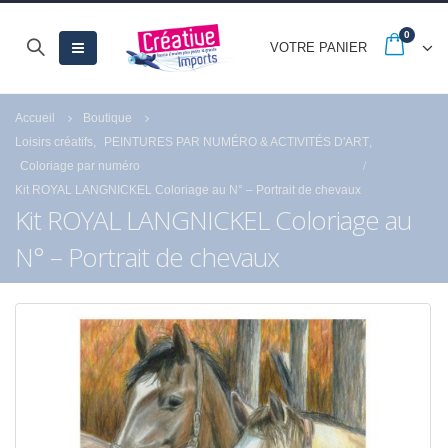
0
VOTRE PANIER
Accueil
Boutique
Loisirs créatifs
,
PEINTURES PAR NUMÉRO & ACTIVITÉS D'ART
,
Coloriage par numéro
Kit ROYAL LANGNICKEL Coloriage au N° – Portrait de chevaux
Kit ROYAL LANGNICKEL Coloriage au
N° – Portrait de chevaux