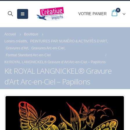
0
VOTRE PANIER
Accueil
Boutique
Loisirs créatifs
,
PEINTURES PAR NUMÉRO & ACTIVITÉS D'ART
,
Gravures d'Art
,
Gravures Arc-en-Ciel
,
Format Standard Arc-en-Ciel
Kit ROYAL LANGNICKEL® Gravure d’Art Arc-en-Ciel – Papillons
Kit ROYAL LANGNICKEL® Gravure
d’Art Arc-en-Ciel – Papillons