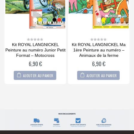
Kit ROYAL LANGNICKEL Ma
COFFRET Bois Peinture
0
0
out
out
it
1ère Peinture au numéro –
Aquarelle 25 pièces
P
of
of
5
5
Animaux de la ferme
ROYAL®LANGNICKEL
6,90
€
34,90
€
AJOUTER AU PANIER
AJOUTER AU PANIER