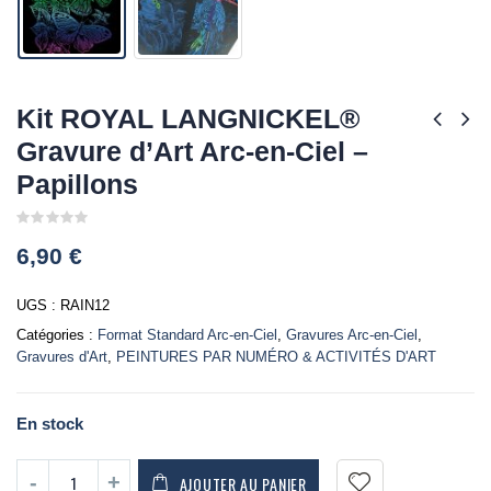
Kit ROYAL LANGNICKEL®
Gravure d’Art Arc-en-Ciel –
Papillons
0
6,90
€
out
of
5
UGS :
RAIN12
Catégories :
Format Standard Arc-en-Ciel
,
Gravures Arc-en-Ciel
,
Gravures d'Art
,
PEINTURES PAR NUMÉRO & ACTIVITÉS D'ART
En stock
AJOUTER AU PANIER