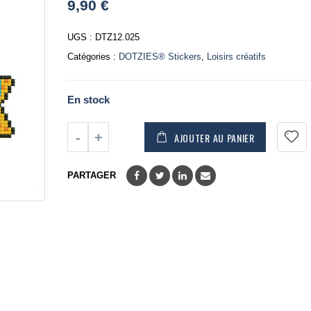
9,90
€
out
of
5
UGS :
DTZ12.025
Catégories :
DOTZIES® Stickers
,
Loisirs créatifs
En stock
AJOUTER AU PANIER
PARTAGER