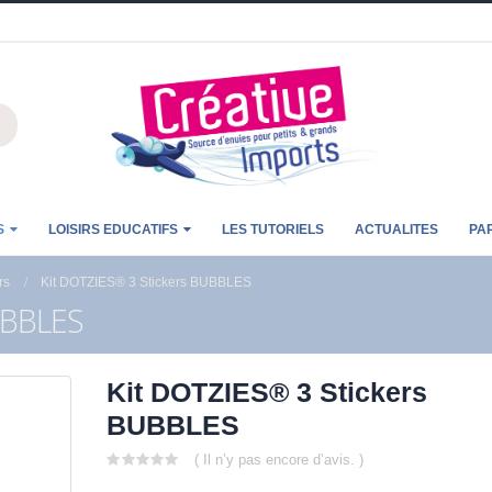
S
LOISIRS EDUCATIFS
LES TUTORIELS
ACTUALITES
PA
rs
Kit DOTZIES® 3 Stickers BUBBLES
UBBLES
Kit DOTZIES® 3 Stickers
BUBBLES
( Il n’y pas encore d’avis. )
0