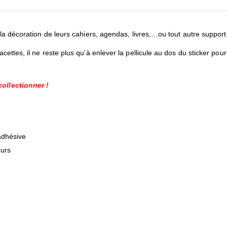
la décoration de leurs cahiers, agendas, livres,…ou tout autre support 
ettes, il ne reste plus qu’à enlever la pellicule au dos du sticker pour
ollectionner !
adhésive
eurs