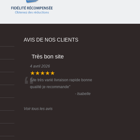
AVIS DE NOS CLIENTS
Très bon site
4 avril 2026
“
★★★★★
Site très varié livraison rapide bonne
qualité je recommande
”
- Isabelle
Voir tous les avis