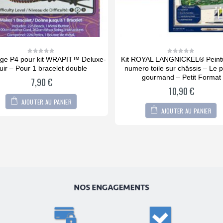
OYAL LANGNICKEL® Peinture au
Kit DOTZIES® 3 Stickers PE
0
0
out
out
ro toile sur châssis – Le panda
9,90
€
of
of
5
5
gourmand – Petit Format
10,90
€
AJOUTER AU PANIER
AJOUTER AU PANIER