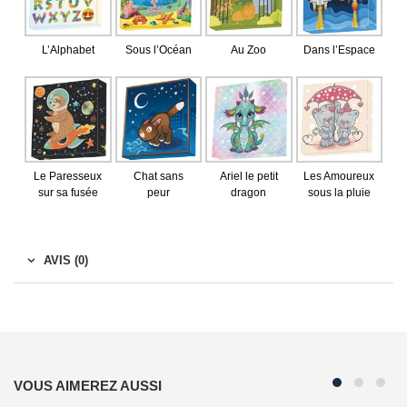
L’Alphabet
Sous l’Océan
Au Zoo
Dans l’Espace
Le Paresseux
Chat sans
Ariel le petit
Les Amoureux
sur sa fusée
peur
dragon
sous la pluie
AVIS (0)
VOUS AIMEREZ AUSSI