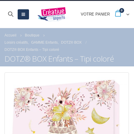
0
VOTRE PANIER
Accueil
Boutique
Loisirs créatifs
,
GAMME Enfants
,
DOTZ® BOX
DOTZ® BOX Enfants – Tipi coloré
DOTZ® BOX Enfants – Tipi coloré