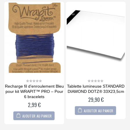
Recharge fil d’enroulement Bleu
Tablette lumineuse STANDARD
R
0
0
out
out
O
pour kit WRAPIT™ PRO – Pour
DIAMOND DOTZ® 33X23,5cm
of
of
5
5
6 bracelets
29,90
€
2,99
€
AJOUTER AU PANIER
AJOUTER AU PANIER