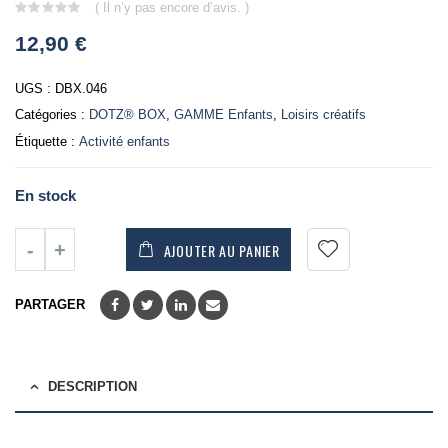
( Il n’y pas encore d’avis. )
0
12,90
€
out
of
5
UGS :
DBX.046
Catégories :
DOTZ® BOX
,
GAMME Enfants
,
Loisirs créatifs
Étiquette :
Activité enfants
En stock
AJOUTER AU PANIER
PARTAGER
DESCRIPTION