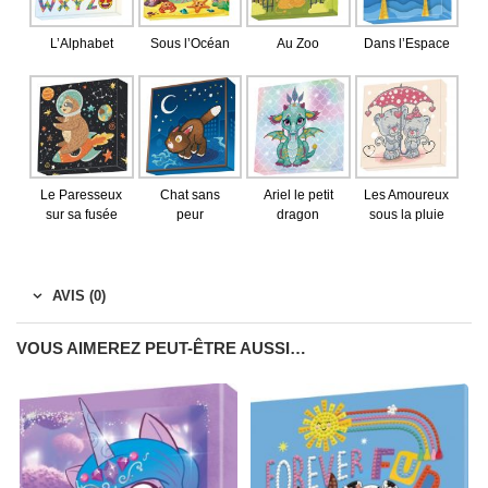
L’Alphabet
Sous l’Océan
Au Zoo
Dans l’Espace
Le Paresseux
Chat sans
Ariel le petit
Les Amoureux
sur sa fusée
peur
dragon
sous la pluie
AVIS (0)
VOUS AIMEREZ PEUT-ÊTRE AUSSI…