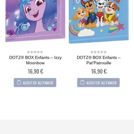
DOTZ® BOX Enfants – Izzy
DOTZ® BOX Enfants –
0
0
out
out
Moonbow
Pat’Patrouille
of
of
5
5
16,90
€
16,90
€
AJOUTER AU PANIER
AJOUTER AU PANIER