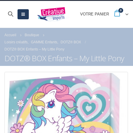
0
VOTRE PANIER
Accueil
Boutique
Loisirs créatifs
,
GAMME Enfants
,
DOTZ® BOX
DOTZ® BOX Enfants – My Little Pony
DOTZ® BOX Enfants – My Little Pony