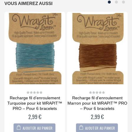
VOUS AIMEREZ AUSSI
Recharge fil d’enroulement
Recharge fil d’enroulement
0
0
out
out
s
Turquoise pour kit WRAPIT™
Marron pour kit WRAPIT™ PRO
B
of
of
5
5
PRO – Pour 6 bracelets
– Pour 6 bracelets
2,99
€
2,99
€
AJOUTER AU PANIER
AJOUTER AU PANIER