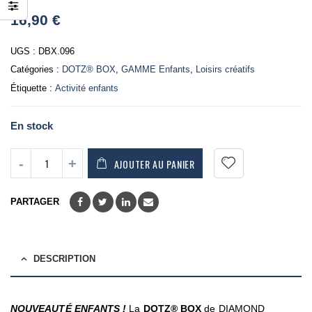
0
16,90
€
out
of
5
UGS :
DBX.096
Catégories :
DOTZ® BOX
,
GAMME Enfants
,
Loisirs créatifs
Étiquette :
Activité enfants
En stock
AJOUTER AU PANIER
PARTAGER
DESCRIPTION
NOUVEAUTÉ ENFANTS !
La
DOTZ®
BOX
de DIAMOND