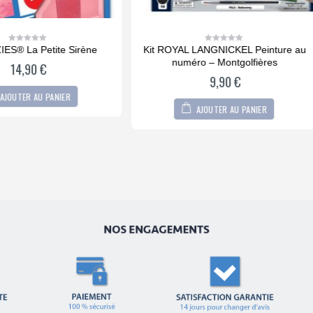
ROYAL LANGNICKEL Peinture au
Kit ROYAL LANGNICKEL® Peint
0
0
out
out
numéro – Montgolfières
numero toile sur châssis – Chev
of
of
5
5
pré – Grand Format
9,90
€
15,90
€
AJOUTER AU PANIER
AJOUTER AU PANIER