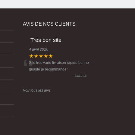
AVIS DE NOS CLIENTS
Très bon site
4 avril 2026
“
★★★★★
Site très varié livraison rapide bonne
qualité je recommande
”
- Isabelle
Voir tous les avis