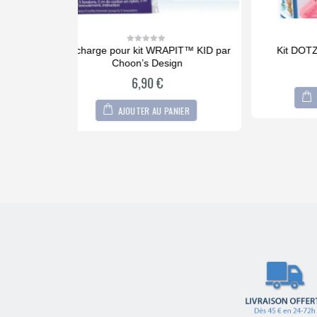
APIT™ KID par
Kit DOTZIES® La Petite Sirène
Kit 
0
out
ign
14,90
€
of
5
AJOUTER AU PANIER
PANIER