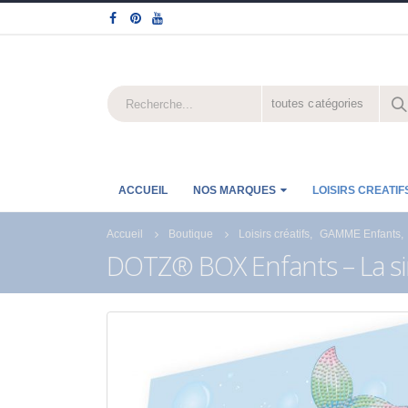
toutes catégories
ACCUEIL
NOS MARQUES
LOISIRS CREATIF
Accueil
Boutique
Loisirs créatifs
,
GAMME Enfants
,
DOTZ® BOX Enfants – La sir