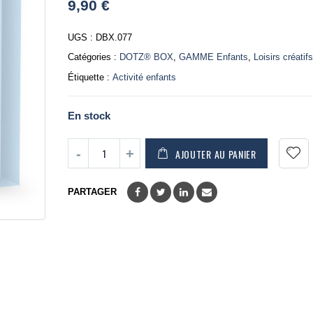
9,90
€
out
of
5
UGS :
DBX.077
Catégories :
DOTZ® BOX
,
GAMME Enfants
,
Loisirs créatif
Étiquette :
Activité enfants
En stock
AJOUTER AU PANIER
PARTAGER