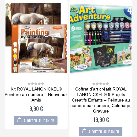
Kit ROYAL LANGNICKEL®
Coffret d’art créatif ROYAL
0
0
out
out
Peinture au numéro – Nouveaux
LANGNICKEL® 9 Projets
of
of
5
5
Amis
Créatifs Enfants – Peinture au
numero par numéro, Coloriage,
9,90
€
Gravure
19,90
€
AJOUTER AU PANIER
AJOUTER AU PANIER