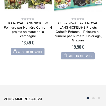
Kit ROYAL LANGNICKEL®
Coffret d’art créatif ROYAL
0
0
out
out
Peinture par Numéro Coffret – 4
LANGNICKEL® 9 Projets
of
of
5
5
r
projets animaux de la
Créatifs Enfants – Peinture au
campagne
numero par numéro, Coloriage,
Gravure
16,49
€
19,90
€
AJOUTER AU PANIER
AJOUTER AU PANIER
VOUS AIMEREZ AUSSI