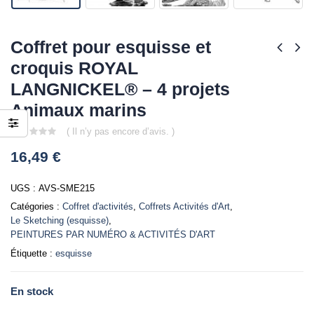
Coffret pour esquisse et
croquis ROYAL
LANGNICKEL® – 4 projets
Animaux marins
( Il n’y pas encore d’avis. )
0
16,49
€
out
of
5
UGS :
AVS-SME215
Catégories :
Coffret d'activités
,
Coffrets Activités d'Art
,
Le Sketching (esquisse)
,
PEINTURES PAR NUMÉRO & ACTIVITÉS D'ART
Étiquette :
esquisse
En stock