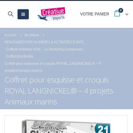
0
VOTRE PANIER
Accueil
Boutique
PEINTURES PAR NUMÉRO & ACTIVITÉS D'ART
,
Coffrets Activités d'Art
,
Le Sketching (esquisse)
,
Coffret d'activités
Coffret pour esquisse et croquis ROYAL LANGNICKEL® – 4
projets Animaux marins
Coffret pour esquisse et croquis
ROYAL LANGNICKEL® – 4 projets
Animaux marins