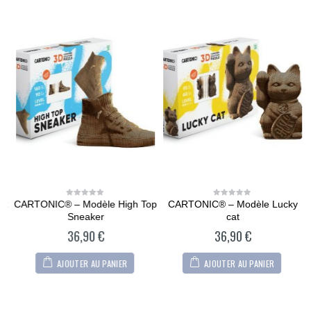
t
CARTONIC® – Modèle High Top
CARTONIC® – Modèle Lucky
0
0
out
out
Sneaker
cat
of
of
5
5
36,90
€
36,90
€
AJOUTER AU PANIER
AJOUTER AU PANIER