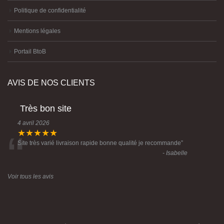
Politique de confidentialité
Mentions légales
Portail BtoB
AVIS DE NOS CLIENTS
Très bon site
4 avril 2026
“
★★★★★
Site très varié livraison rapide bonne qualité je recommande
”
- Isabelle
Voir tous les avis
© Copyright 2023 Créative Imports -Conception :
Agence Komelya
-
création