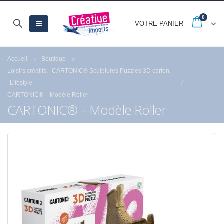
0
VOTRE PANIER
Accueil
Boutique
Loisirs créatifs
,
CARTONIC® Sculptures Puzzles 3D carton
,
Lifestyle
CARTONIC® – Modèle Roller
CARTONIC® – Modèle Roller