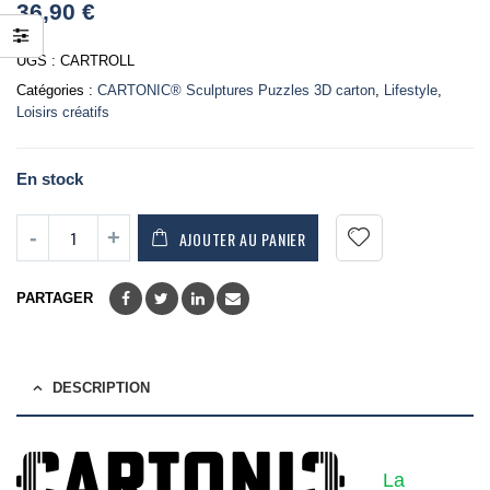
36,90
€
out
of
5
UGS :
CARTROLL
Catégories :
CARTONIC® Sculptures Puzzles 3D carton
,
Lifestyle
,
Loisirs créatifs
En stock
AJOUTER AU PANIER
PARTAGER
DESCRIPTION
La