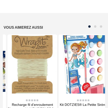
VOUS AIMEREZ AUSSI
Recharge fil d’enroulement
Kit DOTZIES® La Petite Sirène
0
0
out
out