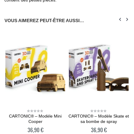
VOUS AIMEREZ PEUT-ÊTRE AUSSI…
CARTONIC® – Modèle Mini
CARTONIC® – Modèle Skate et
0
0
out
out
Cooper
sa bombe de spray
of
of
5
5
36,90
€
36,90
€