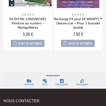
Kit ROYAL LANGNICKEL
Recharge P4 pour kit WRAPIT™
0
0
out
out
Peinture au numéro –
Deluxe-cuir – Pour 1 bracelet
of
of
5
5
Montgolfières
double
9,90
€
7,90
€
AJOUTER AU PANIER
AJOUTER AU PANIER
NOUS CONTACTER