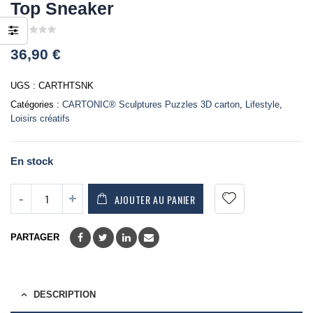
Top Sneaker
0
36,90
€
out
of
5
UGS :
CARTHTSNK
Catégories :
CARTONIC® Sculptures Puzzles 3D carton
,
Lifestyle
,
Loisirs créatifs
En stock
AJOUTER AU PANIER
PARTAGER
DESCRIPTION