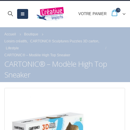
VOTRE PANIER
Accueil
Boutique
Loisirs créatifs
,
CARTONIC® Sculptures Puzzles 3D carton
,
Lifestyle
CARTONIC® – Modèle High Top Sneaker
CARTONIC® – Modèle High Top
Sneaker