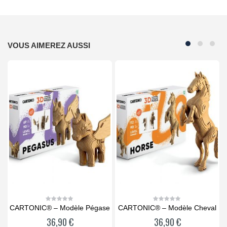
VOUS AIMEREZ AUSSI
CARTONIC® – Modèle Pégase
CARTONIC® – Modèle Cheval
0
0
out
out
36,90
€
36,90
€
of
of
5
5