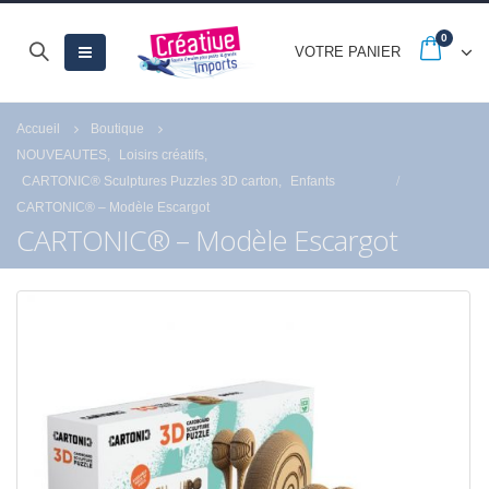
0
VOTRE PANIER
Accueil
Boutique
NOUVEAUTES
,
Loisirs créatifs
,
CARTONIC® Sculptures Puzzles 3D carton
,
Enfants
CARTONIC® – Modèle Escargot
CARTONIC® – Modèle Escargot