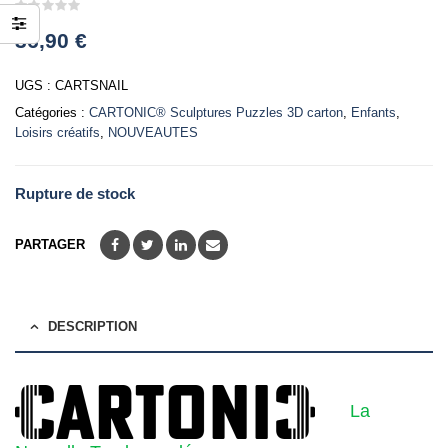
0
36,90
€
out
of
5
UGS :
CARTSNAIL
Catégories :
CARTONIC® Sculptures Puzzles 3D carton
,
Enfants
,
Loisirs créatifs
,
NOUVEAUTES
Rupture de stock
PARTAGER
DESCRIPTION
La