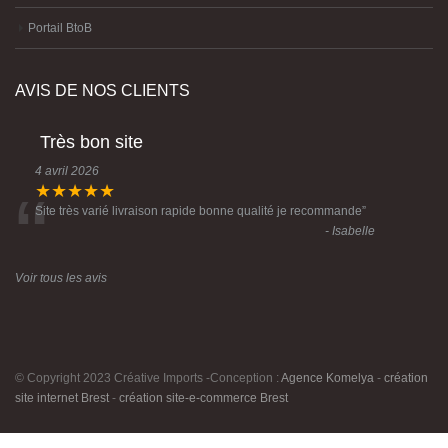
Portail BtoB
AVIS DE NOS CLIENTS
Très bon site
4 avril 2026
“
★★★★★
Site très varié livraison rapide bonne qualité je recommande
”
- Isabelle
Voir tous les avis
© Copyright 2023 Créative Imports -Conception :
Agence Komelya
-
création
site internet Brest
-
création site-e-commerce Brest