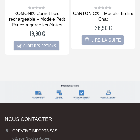
KOMONI® Carnet bois
CARTONIC® – Modèle Tirelire
0
0
out
out
rechargeable – Modèle Petit
Chat
of
of
5
5
Prince regarde les étoiles
L
36,90
€
19,90
€
LIRE LA SUITE
CHOIX DES OPTIONS
NOUS CONTACTER
CREATIVE IMPORTS SAS:
6B, rue Nicolas Appert