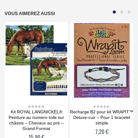
VOUS AIMEREZ AUSSI
Kit ROYAL LANGNICKEL®
Recharge B2 pour kit WRAPIT™
0
0
out
out
a
Peinture au numero toile sur
Deluxe-cuir – Pour 1 bracelet
of
of
5
5
châssis – Chevaux au pré –
simple
Grand Format
7,20
€
15,90
€