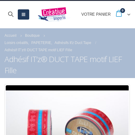
0
VOTRE PANIER
Accueil
Boutique
Loisirs créatifs
,
PAPETERIE
,
Adhésifs It'z Duct Tape
Adhésif IT’z® DUCT TAPE motif LIEF Fille
Adhésif IT’z® DUCT TAPE motif LIEF
Fille