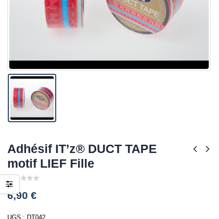
Adhésif IT’z® DUCT TAPE
motif LIEF Fille
0
6,90
€
out
of
5
UGS :
DT042