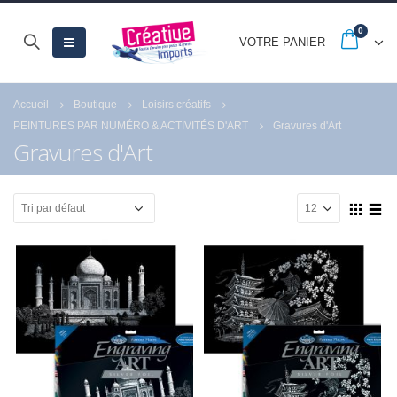
0
VOTRE PANIER
Accueil
Boutique
Loisirs créatifs
PEINTURES PAR NUMÉRO & ACTIVITÉS D'ART
Gravures d'Art
Gravures d'Art