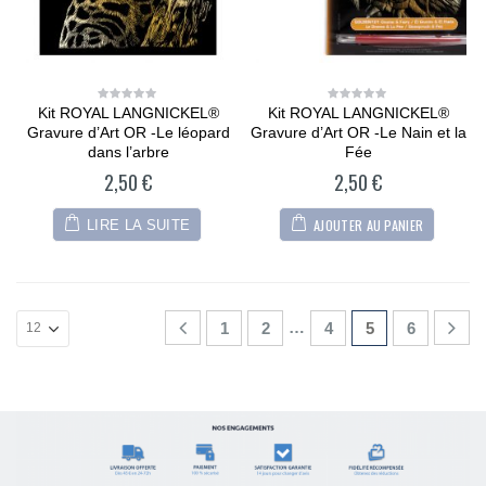
Kit ROYAL LANGNICKEL®
Kit ROYAL LANGNICKEL®
0
0
out
out
Gravure d’Art OR -Le léopard
Gravure d’Art OR -Le Nain et la
of
of
5
5
dans l’arbre
Fée
2,50
€
2,50
€
AJOUTER AU PANIER
LIRE LA SUITE
…
1
2
4
5
6