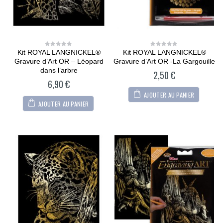
Kit ROYAL LANGNICKEL®
Kit ROYAL LANGNICKEL®
0
0
out
out
Gravure d’Art OR – Léopard
Gravure d’Art OR -La Gargouille
of
of
5
5
dans l’arbre
2,50
€
6,90
€
AJOUTER AU PANIER
AJOUTER AU PANIER