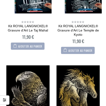
Kit ROYAL LANGNICKEL®
Kit ROYAL LANGNICKEL®
0
0
out
out
Gravure d’Art Le Taj Mahal
Gravure d’Art Le Temple de
of
of
5
5
Kyoto
11,90
€
11,90
€
AJOUTER AU PANIER
AJOUTER AU PANIER