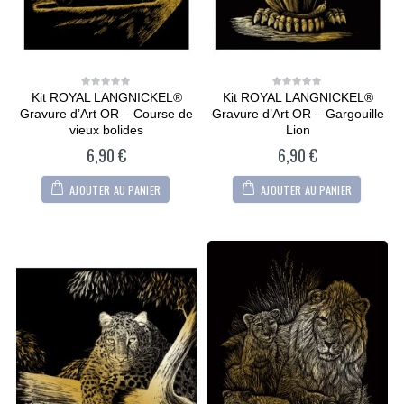
Kit ROYAL LANGNICKEL®
Kit ROYAL LANGNICKEL®
0
0
out
out
Gravure d’Art OR – Course de
Gravure d’Art OR – Gargouille
of
of
5
5
vieux bolides
Lion
6,90
€
6,90
€
AJOUTER AU PANIER
AJOUTER AU PANIER