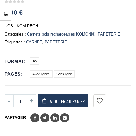
0
8,90
€
out
of
5
UGS :
KOM.RECH
Catégories :
Carnets bois rechargeables KOMONI®
,
PAPETERIE
Étiquettes :
CARNET
,
PAPETERIE
FORMAT
A5
PAGES
Avec-lignes
Sans-ligne
AJOUTER AU PANIER
PARTAGER