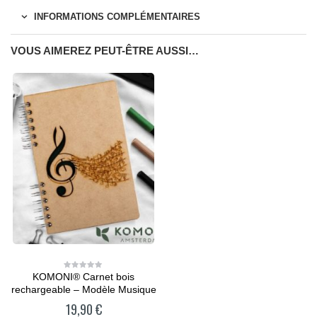
INFORMATIONS COMPLÉMENTAIRES
VOUS AIMEREZ PEUT-ÊTRE AUSSI…
KOMONI® Carnet bois
0
out
rechargeable – Modèle Musique
of
5
19,90
€