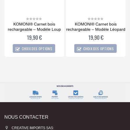
KOMONI® Carnet bois
KOMONI® Carnet bois
0
0
out
out
i
rechargeable – Modèle Loup
rechargeable – Modèle Léopard
of
of
5
5
19,90
€
19,90
€
CHOIX DES OPTIONS
CHOIX DES OPTIONS
NOUS CONTACTER
CREATIVE IMPORTS SAS: