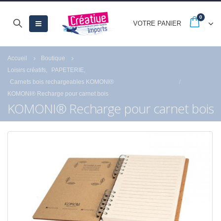
0
VOTRE PANIER
Accueil
Boutique
Loisirs créatifs
,
PAPETERIE
,
Carnets bois rechargeables KOMONI®
KOMONI® Recharge pour carnet bois
KOMONI® Recharge pour carnet bois