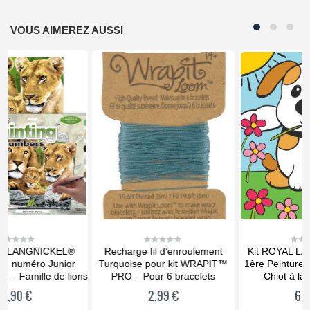
VOUS AIMEREZ AUSSI
Recharge fil d’enroulement
Kit ROYAL LANGNICKEL Ma
0
0
out
out
Turquoise pour kit WRAPIT™
1ère Peinture au numéro – La
of
of
5
5
ns
PRO – Pour 6 bracelets
Chiot à la Pâquerette
2,99
€
6,90
€