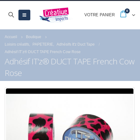
0
VOTRE PANIER
Accueil
Boutique
Loisirs créatifs
,
PAPETERIE
,
Adhésifs It'z Duct Tape
Adhésif IT’z® DUCT TAPE French Cow Rose
Adhésif IT’z® DUCT TAPE French Cow
Rose