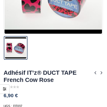
Adhésif IT’z® DUCT TAPE
French Cow Rose
0
6,90
€
out
of
5
UGS :
DT037