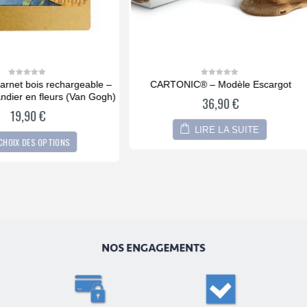
RTONIC® – Modèle Escargot
CARTONIC® – Modèle Trio 
0
0
out
out
Dinosaures
36,90
€
of
of
5
5
36,90
€
LIRE LA SUITE
AJOUTER AU PANIER