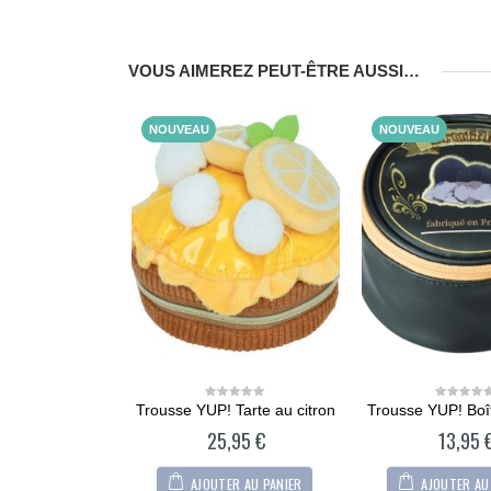
VOUS AIMEREZ PEUT-ÊTRE AUSSI…
NOUVEAU
NOUVEAU
Trousse YUP! Tarte au citron
Trousse YUP! Boît
0
0
out
out
25,95
€
13,95
of
of
5
5
AJOUTER AU PANIER
AJOUTER AU