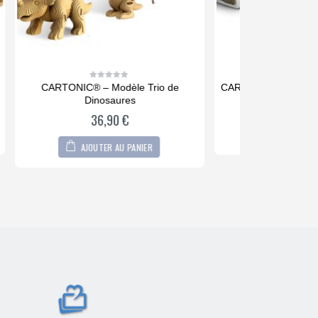
de
CARTONIC® – Modèle Chien Yorkshire
CARTONIC
0
out
36,90
€
of
5
LIRE LA SUITE
L