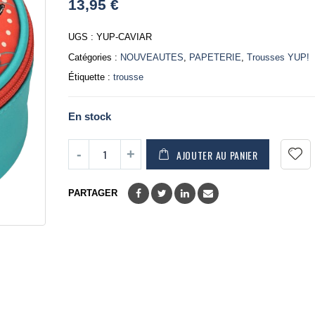
13,95
€
out
of
5
UGS :
YUP-CAVIAR
Catégories :
NOUVEAUTES
,
PAPETERIE
,
Trousses YUP!
Étiquette :
trousse
En stock
AJOUTER AU PANIER
PARTAGER