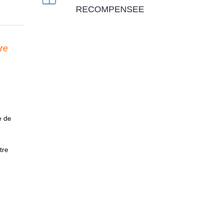
RECOMPENSEE
ire
s
e de
tre