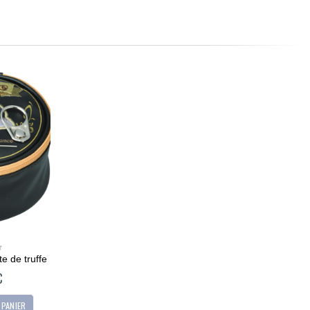
e de truffe
€
 PANIER