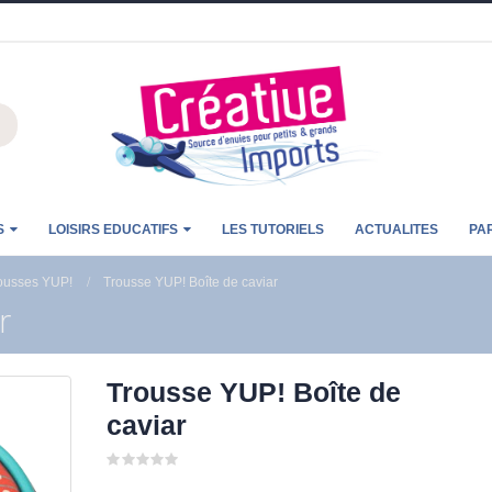
S
LOISIRS EDUCATIFS
LES TUTORIELS
ACTUALITES
PA
ousses YUP!
Trousse YUP! Boîte de caviar
r
Trousse YUP! Boîte de
caviar
0