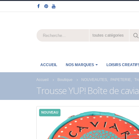
toutes catégories
ACCUEIL
NOS MARQUES
LOISIRS CREATIF
Accueil
Boutique
NOUVEAUTES
,
PAPETERIE
,
Tr
Trousse YUP! Boîte de cavia
NOUVEAU