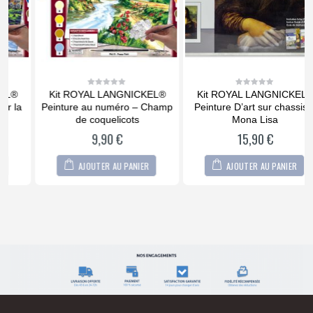
Kit ROYAL LANGNICKEL®
Kit ROYAL LANGNICKEL®
0
0
out
out
Peinture au numéro – Champ
Peinture D’art sur chassis –
of
of
5
5
de coquelicots
Mona Lisa
9,90
€
15,90
€
AJOUTER AU PANIER
AJOUTER AU PANIER