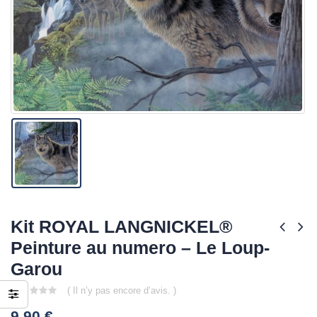
Kit ROYAL LANGNICKEL®
Peinture au numero – Le Loup-
Garou
( Il n’y pas encore d’avis. )
0
9,90
€
out