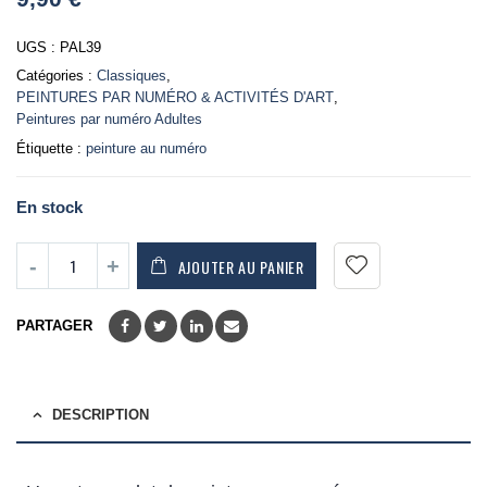
of
5
UGS :
PAL39
Catégories :
Classiques
,
PEINTURES PAR NUMÉRO & ACTIVITÉS D'ART
,
Peintures par numéro Adultes
Étiquette :
peinture au numéro
En stock
AJOUTER AU PANIER
PARTAGER
DESCRIPTION