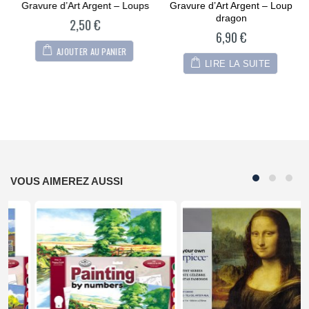
out
out
Gravure d’Art Argent – Loups
Gravure d’Art Argent – Loup
of
of
5
5
dragon
2,50
€
6,90
€
AJOUTER AU PANIER
LIRE LA SUITE
VOUS AIMEREZ AUSSI