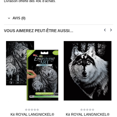
Livraison offerte dès 45€ d’achats.
AVIS (0)
VOUS AIMEREZ PEUT-ÊTRE AUSSI…
Kit ROYAL LANGNICKEL®
Kit ROYAL LANGNICKEL®
0
0