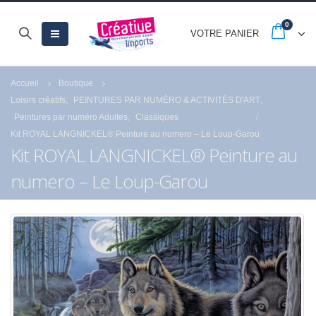
0
VOTRE PANIER
Accueil
Boutique
Loisirs créatifs
,
PEINTURES PAR NUMÉRO & ACTIVITÉS D'ART
,
Peintures par numéro Adultes
,
Classiques
Kit ROYAL LANGNICKEL® Peinture au numero – Le Loup-Garou
Kit ROYAL LANGNICKEL® Peinture au
numero – Le Loup-Garou