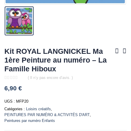
Kit ROYAL LANGNICKEL Ma
1ère Peinture au numéro – La
Famille Hiboux
( Il n’y pas encore d’avis. )
0
6,90
€
out
of
5
UGS :
MFP20
Catégories :
Loisirs créatifs
,
PEINTURES PAR NUMÉRO & ACTIVITÉS D'ART
,
Peintures par numéro Enfants