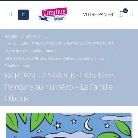
VOTRE PANIER
Accueil
Boutique
Loisirs créatifs
,
PEINTURES PAR NUMÉRO & ACTIVITÉS D'ART
,
Peintures par numéro Enfants
Kit ROYAL LANGNICKEL Ma 1ère Peinture au numéro – La
Famille Hiboux
Kit ROYAL LANGNICKEL Ma 1ère
Peinture au numéro – La Famille
Hiboux