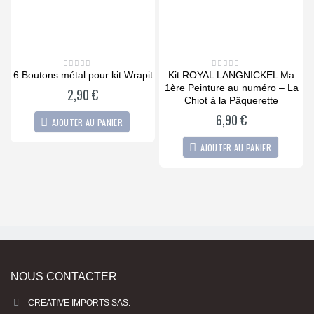
6 Boutons métal pour kit Wrapit
Kit ROYAL LANGNICKEL Ma
0
0
out
out
1ère Peinture au numéro – La
of
of
2,90
€
5
5
Chiot à la Pâquerette
6,90
€
AJOUTER AU PANIER
AJOUTER AU PANIER
1
NOUS CONTACTER
CREATIVE IMPORTS SAS: