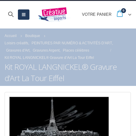
0
VOTRE PANIER
Accueil
Boutique
Loisirs créatifs
,
PEINTURES PAR NUMÉRO & ACTIVITÉS D'ART
,
Gravures d'Art
,
Gravures Argent
,
Places célèbres
Kit ROYAL LANGNICKEL® Gravure d’Art La Tour Eiffel
Kit ROYAL LANGNICKEL® Gravure
d’Art La Tour Eiffel