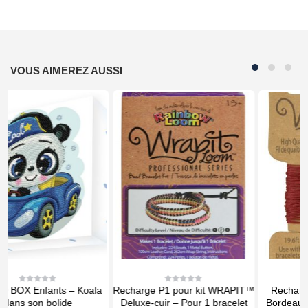
VOUS AIMEREZ AUSSI
Recharge P1 pour kit WRAPIT™
Recharge fil d’enroulement
0
0
out
out
Deluxe-cuir – Pour 1 bracelet
Bordeaux pour kit WRAPIT™
of
of