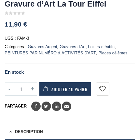
Gravure d’Art La Tour Eiffel
0
11,90
€
out
of
5
UGS :
FAM-3
Catégories :
Gravures Argent
,
Gravures d'Art
,
Loisirs créatifs
,
PEINTURES PAR NUMÉRO & ACTIVITÉS D'ART
,
Places célèbres
En stock
AJOUTER AU PANIER
PARTAGER
DESCRIPTION