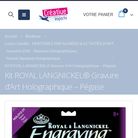
0
VOTRE PANIER
Accueil
Boutique
Loisirs créatifs
,
PEINTURES PAR NUMÉRO & ACTIVITÉS D'ART
,
Gravures d'Art
,
Gravures Holographiques
,
Format Standard Holographique
Kit ROYAL LANGNICKEL® Gravure d’Art Holographique – Pégase
Kit ROYAL LANGNICKEL® Gravure
d’Art Holographique – Pégase