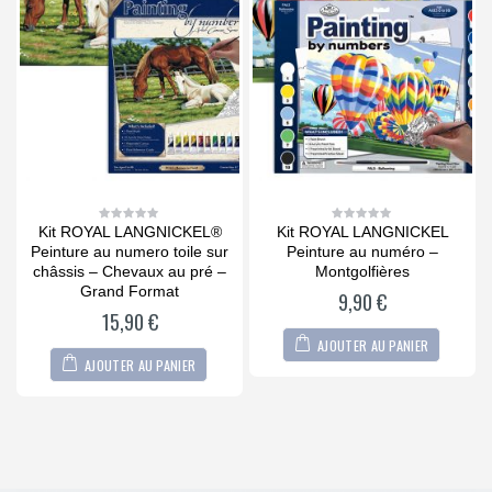
Kit ROYAL LANGNICKEL®
Kit ROYAL LANGNICKEL
0
0
out
out
Peinture au numero toile sur
Peinture au numéro –
of
of
5
5
châssis – Chevaux au pré –
Montgolfières
Grand Format
9,90
€
15,90
€
AJOUTER AU PANIER
AJOUTER AU PANIER