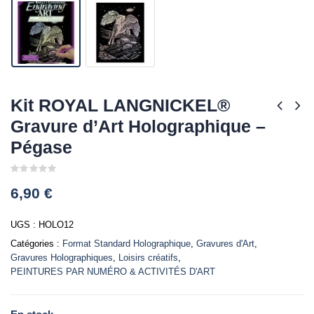
Kit ROYAL LANGNICKEL®
Gravure d’Art Holographique –
Pégase
0
6,90
€
out
of
5
UGS :
HOLO12
Catégories :
Format Standard Holographique
,
Gravures d'Art
,
Gravures Holographiques
,
Loisirs créatifs
,
PEINTURES PAR NUMÉRO & ACTIVITÉS D'ART