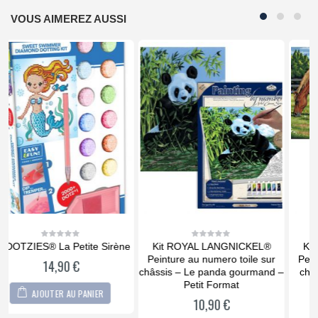
VOUS AIMEREZ AUSSI
e
Kit ROYAL LANGNICKEL®
Kit ROYAL LANGNICKEL®
0
0
out
out
Peinture au numero toile sur
Peinture au numero toile sur
of
of
5
5
châssis – Le panda gourmand –
châssis – Chevaux au pré –
Petit Format
Grand Format
10,90
€
15,90
€