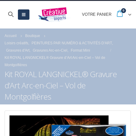
0
VOTRE PANIER
Accueil
Boutique
Loisirs créatifs
,
PEINTURES PAR NUMÉRO & ACTIVITÉS D'ART
,
Gravures d'Art
,
Gravures Arc-en-Ciel
,
Format Mini
Kit ROYAL LANGNICKEL® Gravure d’Art Arc-en-Ciel – Vol de
Montgolfières
Kit ROYAL LANGNICKEL® Gravure
d’Art Arc-en-Ciel – Vol de
Montgolfières