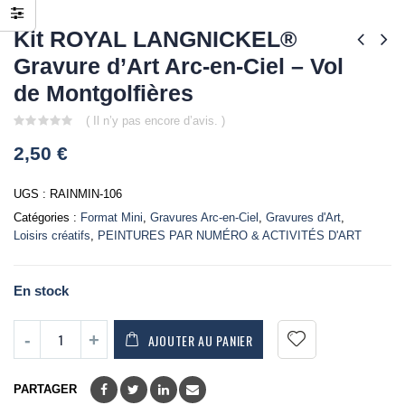
Kit ROYAL LANGNICKEL®
Gravure d’Art Arc-en-Ciel – Vol
de Montgolfières
( Il n’y pas encore d’avis. )
0
2,50
€
out
of
5
UGS :
RAINMIN-106
Catégories :
Format Mini
,
Gravures Arc-en-Ciel
,
Gravures d'Art
,
Loisirs créatifs
,
PEINTURES PAR NUMÉRO & ACTIVITÉS D'ART
En stock
AJOUTER AU PANIER
PARTAGER