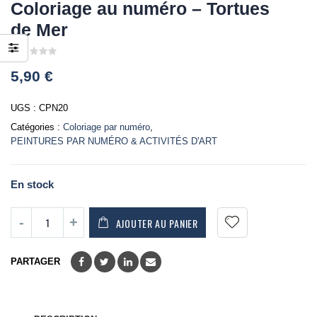
Coloriage au numéro – Tortues
de Mer
0
5,90
€
out
of
5
UGS :
CPN20
Catégories :
Coloriage par numéro
,
PEINTURES PAR NUMÉRO & ACTIVITÉS D'ART
En stock
AJOUTER AU PANIER
PARTAGER