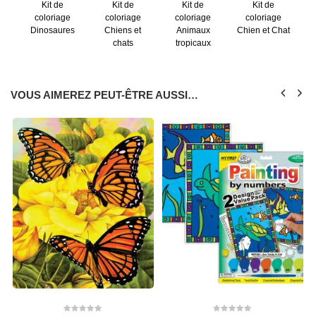
Kit de
Kit de
Kit de
Kit de
coloriage
coloriage
coloriage
coloriage
Dinosaures
Chiens et
Animaux
Chien et Chat
chats
tropicaux
VOUS AIMEREZ PEUT-ÊTRE AUSSI…