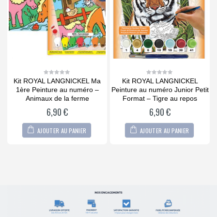
Kit ROYAL LANGNICKEL Ma
Kit ROYAL LANGNICKEL
0
0
out
out
u
1ère Peinture au numéro –
Peinture au numéro Junior Petit
of
of
5
5
Animaux de la ferme
Format – Tigre au repos
G
6,90
€
6,90
€
AJOUTER AU PANIER
AJOUTER AU PANIER