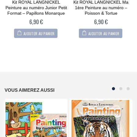
Kit ROYAL LANGNICKEL
Kit ROYAL LANGNICKEL Ma
0
0
out
out
Peinture au numéro Junior Petit
1ère Peinture au numéro –
of
of
5
5
Format – Papillons Monarque
Poisson & Tortue
6,90
€
6,90
€
AJOUTER AU PANIER
AJOUTER AU PANIER
VOUS AIMEREZ AUSSI