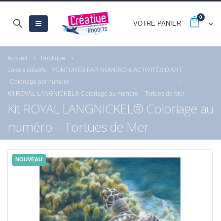
0
VOTRE PANIER
Accueil
Boutique
Loisirs créatifs
,
PEINTURES PAR NUMÉRO & ACTIVITÉS D'ART
,
Coloriage par numéro
Kit ROYAL LANGNICKEL® Coloriage au numéro – Tortues de Mer
Kit ROYAL LANGNICKEL® Coloriage au
numéro – Tortues de Mer
NOUVEAU