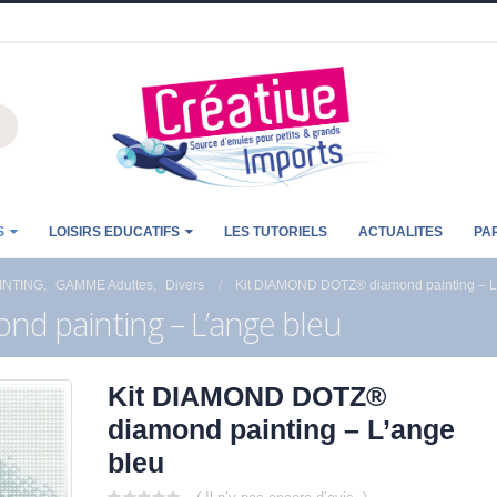
S
LOISIRS EDUCATIFS
LES TUTORIELS
ACTUALITES
PA
AINTING
,
GAMME Adultes
,
Divers
Kit DIAMOND DOTZ® diamond painting – L
d painting – L’ange bleu
Kit DIAMOND DOTZ®
diamond painting – L’ange
bleu