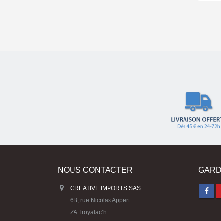
NOUS CONTACTER
GARD
CREATIVE IMPORTS SAS:
6B, rue Nicolas Appert
ZA Troyalac’h