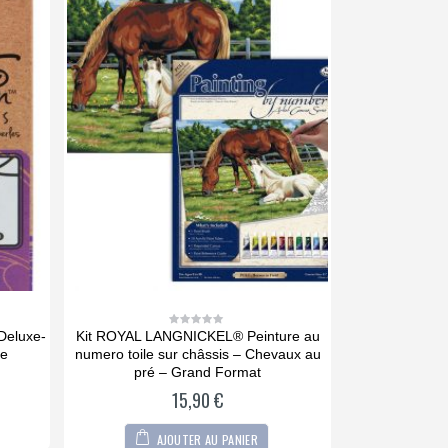
luxe-
Kit ROYAL LANGNICKEL® Peinture au
Tablette lu
0
0
out
o
numero toile sur châssis – Chevaux au
DIAMOND D
of
o
5
5
pré – Grand Format
2
15,90
€
AJOU
AJOUTER AU PANIER