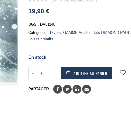
( Il n’y pas encore d’avis. )
0
19,90
€
out
of
5
UGS :
DA51148
Catégories :
Divers
,
GAMME Adultes
,
kits DIAMOND PAIN
Loisirs créatifs
En stock
AJOUTER AU PANIER
PARTAGER