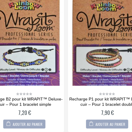
 B2 pour kit WRAPIT™ Deluxe-
Recharge P1 pour kit WRAPIT™ De
0
0
out
out
r – Pour 1 bracelet simple
cuir – Pour 1 bracelet double
of
of
5
5
7,20
€
7,90
€
AJOUTER AU PANIER
AJOUTER AU PANIER