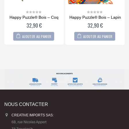
au
Happy Puzzle® Bois – Coq
Happy Puzzle® Bois – Lapin
0
0
out
out
32,90
€
32,90
€
of
of
5
5
AJOUTER AU PANIER
AJOUTER AU PANIER
NOUS CONTACTER
CREATIVE IMPORTS SAS:
6B, rue Nicolas Appert
ZA Troyalac’h