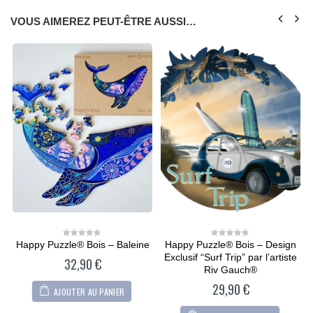
VOUS AIMEREZ PEUT-ÊTRE AUSSI…
d
Happy Puzzle® Bois – Baleine
Happy Puzzle® Bois – Design
0
0
out
out
Exclusif “Surf Trip” par l’artiste
32,90
€
of
of
5
5
Riv Gauch®
29,90
€
AJOUTER AU PANIER