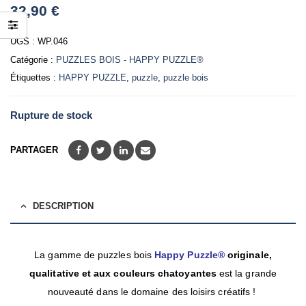
0
32,90
€
out
of
5
UGS :
WP.046
Catégorie :
PUZZLES BOIS - HAPPY PUZZLE®
Étiquettes :
HAPPY PUZZLE
,
puzzle
,
puzzle bois
Rupture de stock
PARTAGER
DESCRIPTION
La gamme de puzzles bois
Happy Puzzle®
originale,
qualitative
et aux couleurs chatoyantes
est la grande
nouveauté dans le domaine des loisirs créatifs !