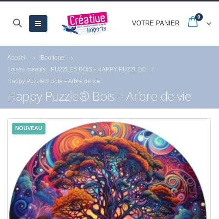
0
VOTRE PANIER
Accueil
Boutique
Loisirs créatifs
,
PUZZLES BOIS - HAPPY PUZZLE®
Happy Puzzle® Bois – Arbre de vie
Happy Puzzle® Bois – Arbre de vie
NOUVEAU