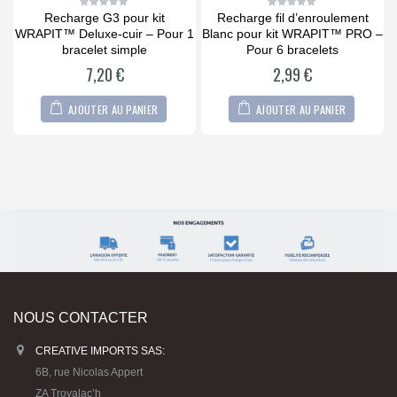
Recharge G3 pour kit
Recharge fil d’enroulement
0
0
out
out
WRAPIT™ Deluxe-cuir – Pour 1
Blanc pour kit WRAPIT™ PRO –
of
of
5
5
ns
bracelet simple
Pour 6 bracelets
7,20
€
2,99
€
AJOUTER AU PANIER
AJOUTER AU PANIER
NOUS CONTACTER
CREATIVE IMPORTS SAS:
6B, rue Nicolas Appert
ZA Troyalac’h