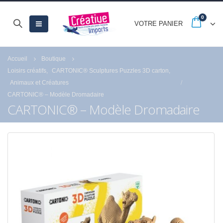
0
VOTRE PANIER
Accueil
Boutique
Loisirs créatifs
,
CARTONIC® Sculptures Puzzles 3D carton
,
Animaux et Créatures
CARTONIC® – Modèle Dromadaire
CARTONIC® – Modèle Dromadaire