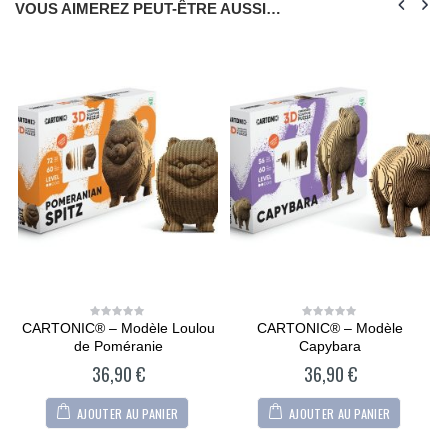
VOUS AIMEREZ PEUT-ÊTRE AUSSI…
CARTONIC® – Modèle Loulou
CARTONIC® – Modèle
0
0
out
out
de Poméranie
Capybara
of
of
5
5
36,90
€
36,90
€
AJOUTER AU PANIER
AJOUTER AU PANIER