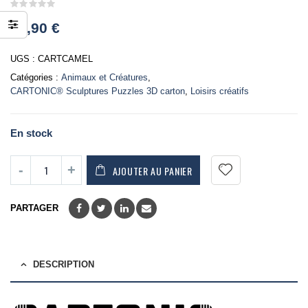
0
36,90
€
out
of
5
UGS :
CARTCAMEL
Catégories :
Animaux et Créatures
,
CARTONIC® Sculptures Puzzles 3D carton
,
Loisirs créatifs
En stock
AJOUTER AU PANIER
PARTAGER
DESCRIPTION