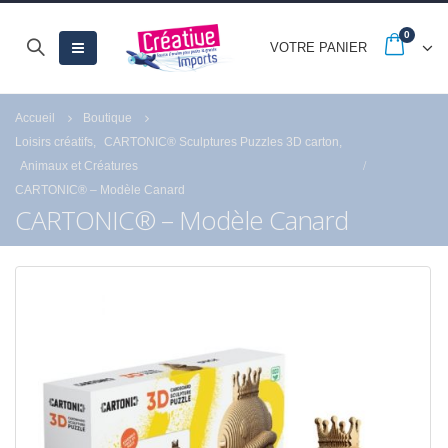
0
VOTRE PANIER
Accueil
Boutique
Loisirs créatifs
,
CARTONIC® Sculptures Puzzles 3D carton
,
Animaux et Créatures
CARTONIC® – Modèle Canard
CARTONIC® – Modèle Canard