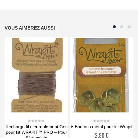
VOUS AIMEREZ AUSSI
Recharge fil d’enroulement Gris
6 Boutons métal pour kit Wrapit
0
0
out
out
O
pour kit WRAPIT™ PRO – Pour
2,90
€
of
of
5
5
6 bracelets