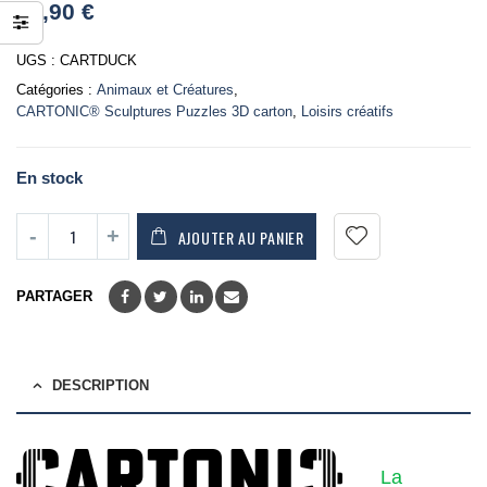
36,90
€
out
of
5
UGS :
CARTDUCK
Catégories :
Animaux et Créatures
,
CARTONIC® Sculptures Puzzles 3D carton
,
Loisirs créatifs
En stock
AJOUTER AU PANIER
PARTAGER
DESCRIPTION
La