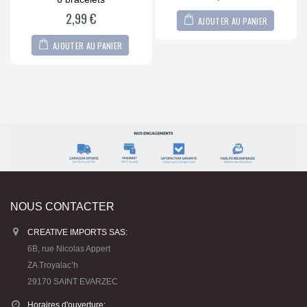
2,99
€
AJOUTER AU PANIER
AJOUTER AU PANIER
NOUS CONTACTER
CREATIVE IMPORTS SAS:
6B, rue Nicolas Appert
ZA Troyalac’h
29170 SAINT EVARZEC
Horaires d'ouverture: