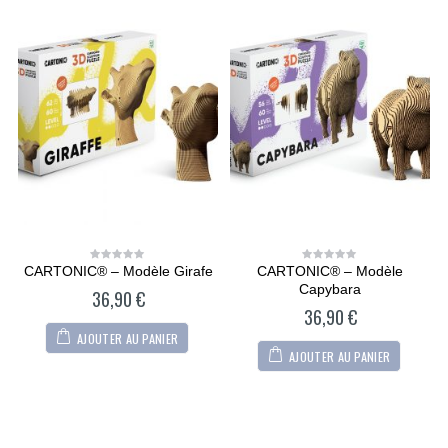
n
CARTONIC® – Modèle Girafe
CARTONIC® – Modèle
0
0
out
out
Capybara
36,90
€
of
of
5
5
36,90
€
AJOUTER AU PANIER
AJOUTER AU PANIER