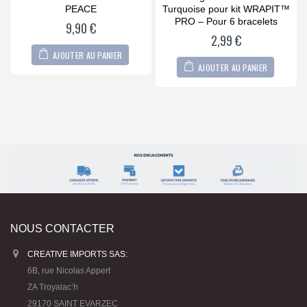
out
out
r
PEACE
Turquoise pour kit WRAPIT™
of
of
5
5
PRO – Pour 6 bracelets
9,90
€
2,99
€
AJOUTER AU PANIER
AJOUTER AU PANIER
NOUS CONTACTER
CREATIVE IMPORTS SAS:
6B, rue Nicolas Appert
ZA Troyalac’h
29170 SAINT EVARZEC