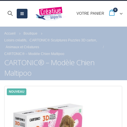
0
VOTRE PANIER
Accueil
Boutique
Loisirs créatifs
,
CARTONIC® Sculptures Puzzles 3D carton
,
Animaux et Créatures
CARTONIC® – Modèle Chien Maltipoo
CARTONIC® – Modèle Chien
Maltipoo
NOUVEAU