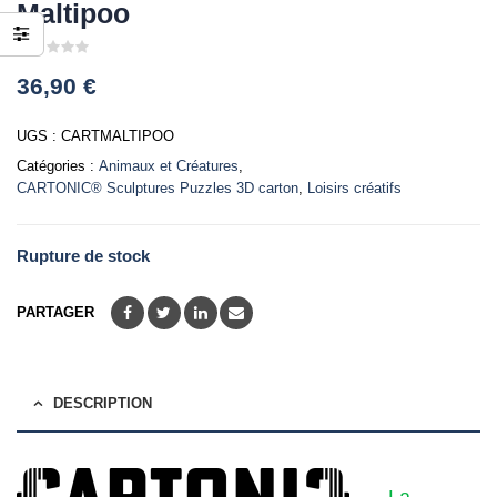
Maltipoo
0
36,90
€
out
of
5
UGS :
CARTMALTIPOO
Catégories :
Animaux et Créatures
,
CARTONIC® Sculptures Puzzles 3D carton
,
Loisirs créatifs
Rupture de stock
PARTAGER
DESCRIPTION
La