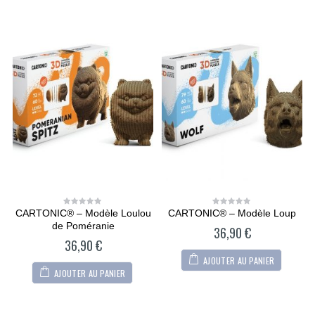
CARTONIC® – Modèle Loulou
CARTONIC® – Modèle Loup
0
0
out
out
de Poméranie
36,90
€
of
of
5
5
36,90
€
AJOUTER AU PANIER
AJOUTER AU PANIER