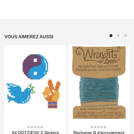
VOUS AIMEREZ AUSSI
eu
Kit DOTZIES® 3 Stickers
Recharge fil d’enroulement
0
0