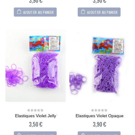
3,90
€
3,90
€
5
5
AJOUTER AU PANIER
AJOUTER AU PANIER
Elastiques Violet Jelly
Elastiques Violet Opaque
0
0
out
out
3,50
€
3,90
€
of
of
5
5