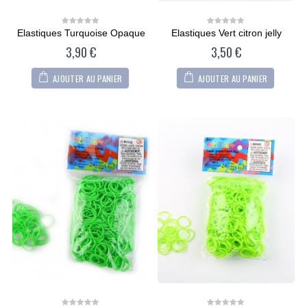
Elastiques Turquoise Opaque
Elastiques Vert citron jelly
0
0
out
out
3,90
€
3,50
€
of
of
5
5
AJOUTER AU PANIER
AJOUTER AU PANIER