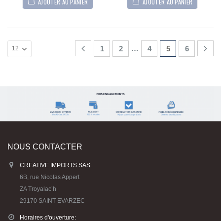
AJOUTER AU PANIER
AJOUTER AU PANIER
…
1
2
4
5
6
NOUS CONTACTER
CREATIVE IMPORTS SAS:
6B, rue Nicolas Appert
ZA Troyalac’h
29170 SAINT EVARZEC
Horaires d'ouverture: