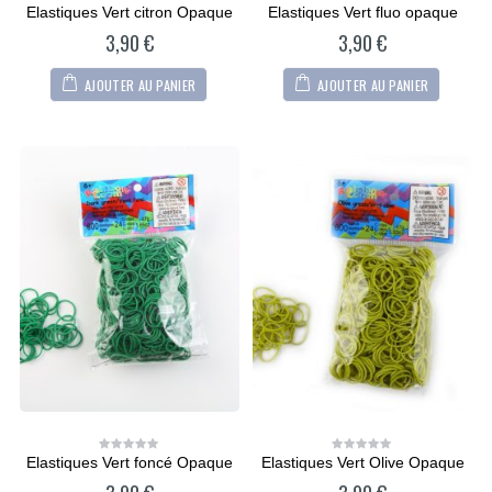
Elastiques Vert citron Opaque
Elastiques Vert fluo opaque
0
0
out
out
3,90
€
3,90
€
of
of
5
5
AJOUTER AU PANIER
AJOUTER AU PANIER
Elastiques Vert foncé Opaque
Elastiques Vert Olive Opaque
0
0
out
out
of
of