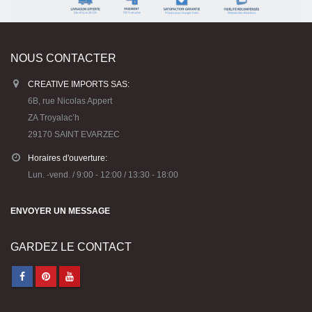
CARTONIC® -
CARTONIC® -
NOUS CONTACTER
Modèle Chien
Modèle Chien
Maltipoo
Maltipoo
CREATIVE IMPORTS SAS:
6B, rue Nicolas Appert
36,90
€
36,90
€
0
0
out
out
ZA Troyalac’h
of
of
5
5
CARTONIC® -
CARTONIC® -
29170 SAINT EVARZEC
Modèle Berger
Modèle Berger
allemand
allemand
Horaires d'ouverture:
Lun. -vend. / 9:00 - 12:00 / 13:30 - 18:00
36,90
€
36,90
€
0
0
out
out
of
of
5
5
CARTONIC® -
CARTONIC® -
ENVOYER UN MESSAGE
Modèle Arty Bunny
Modèle Arty Bunny
36,90
€
36,90
€
0
0
GARDEZ LE CONTACT
out
out
of
of
5
5