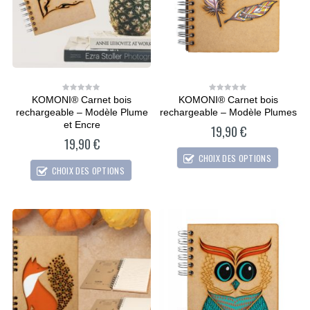
KOMONI® Carnet bois
KOMONI® Carnet bois
0
0
out
out
rechargeable – Modèle Plume
rechargeable – Modèle Plumes
of
of
5
5
et Encre
19,90
€
19,90
€
CHOIX DES OPTIONS
CHOIX DES OPTIONS