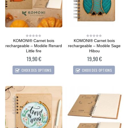
KOMONI® Carnet bois
KOMONI® Carnet bois
0
0
out
out
rechargeable – Modèle Renard
rechargeable – Modèle Sage
of
of
5
5
Little fire
Hibou
19,90
€
19,90
€
CHOIX DES OPTIONS
CHOIX DES OPTIONS