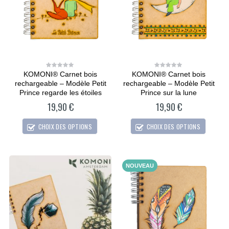
KOMONI® Carnet bois
KOMONI® Carnet bois
0
0
out
out
rechargeable – Modèle Petit
rechargeable – Modèle Petit
of
of
5
5
Prince regarde les étoiles
Prince sur la lune
19,90
€
19,90
€
CHOIX DES OPTIONS
CHOIX DES OPTIONS
NOUVEAU