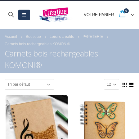
0
VOTRE PANIER
Accueil
Boutique
Loisirs créatifs
PAPETERIE
Carnets bois rechargeables KOMONI®
Carnets bois rechargeables
KOMONI®