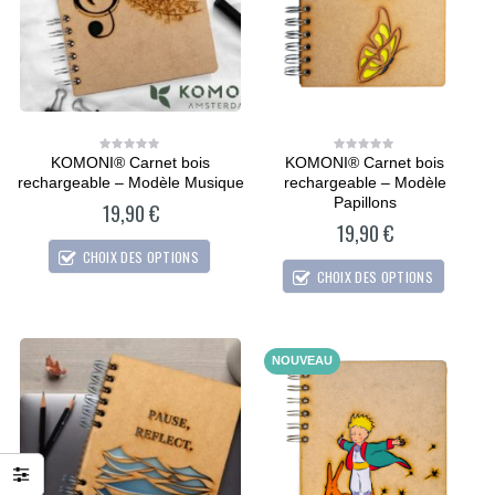
KOMONI® Carnet bois
KOMONI® Carnet bois
0
0
out
out
rechargeable – Modèle Musique
rechargeable – Modèle
of
of
5
5
Papillons
19,90
€
19,90
€
CHOIX DES OPTIONS
CHOIX DES OPTIONS
NOUVEAU
CARTONIC® -
CARTONIC® -
Modèle Chien
Modèle Chien
Maltipoo
Maltipoo
36,90
€
36,90
€
0
0
out
out
of
of