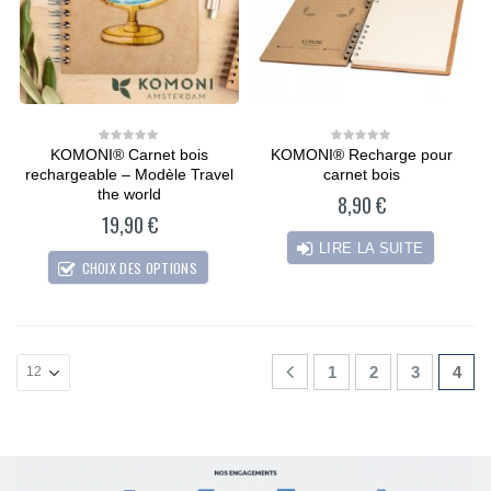
KOMONI® Carnet bois
KOMONI® Recharge pour
0
0
out
out
rechargeable – Modèle Travel
carnet bois
of
of
5
5
the world
8,90
€
19,90
€
LIRE LA SUITE
CHOIX DES OPTIONS
1
2
3
4