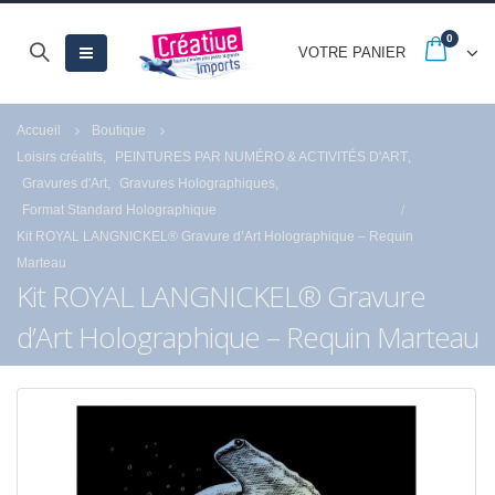
0
VOTRE PANIER
Accueil
Boutique
Loisirs créatifs
,
PEINTURES PAR NUMÉRO & ACTIVITÉS D'ART
,
Gravures d'Art
,
Gravures Holographiques
,
Format Standard Holographique
Kit ROYAL LANGNICKEL® Gravure d’Art Holographique – Requin
Marteau
Kit ROYAL LANGNICKEL® Gravure
d’Art Holographique – Requin Marteau