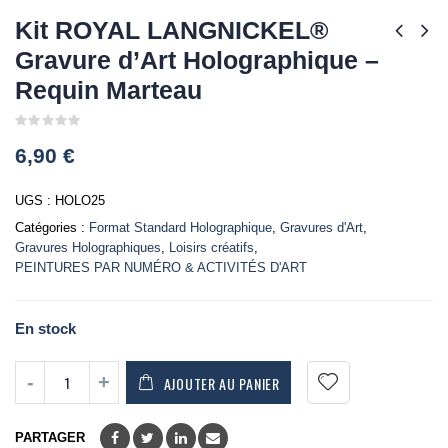
Kit ROYAL LANGNICKEL®
Gravure d’Art Holographique –
Requin Marteau
0
6,90
€
out
of
5
UGS :
HOLO25
Catégories :
Format Standard Holographique
,
Gravures d'Art
,
Gravures Holographiques
,
Loisirs créatifs
,
PEINTURES PAR NUMÉRO & ACTIVITÉS D'ART
En stock
AJOUTER AU PANIER
PARTAGER