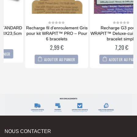
D
Recharge fil d’enroulement Gris
Recharge G3 pour kit
0
0
out
out
m
pour kit WRAPIT™ PRO – Pour
WRAPIT™ Deluxe-cuir – Pour 1
of
of
5
5
6 bracelets
bracelet simple
2,99
€
7,20
€
AJOUTER AU PANIER
AJOUTER AU PANIER
NOUS CONTACTER