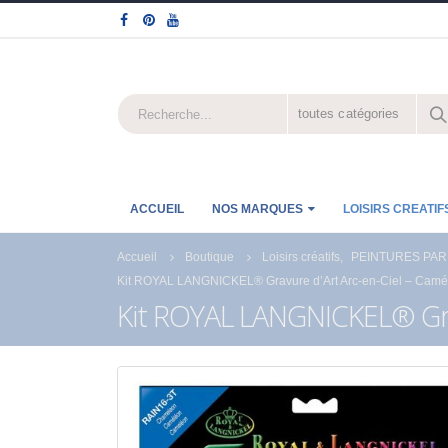
toutes catégories
ACCUEIL
NOS MARQUES
LOISIRS CREATIF
Accueil
Boutique
Loisirs créatifs
,
PEINTURES PAR
Kit ROYAL LANGNICKEL® Gravure d’Art Arc-en-Ciel – Camé
Kit ROYAL LANGNICKEL® Gra