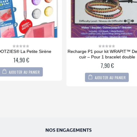
ge P1 pour kit WRAPIT™ Deluxe-
6 Boutons métal pour kit Wra
0
0
out
out
uir – Pour 1 bracelet double
2,90
€
of
of
5
5
7,90
€
AJOUTER AU PANIER
AJOUTER AU PANIER