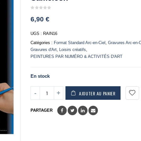
0
6,90
€
out
of
5
UGS :
RAIN16
Catégories :
Format Standard Arc-en-Ciel
,
Gravures Arc-en-C
Gravures d'Art
,
Loisirs créatifs
,
PEINTURES PAR NUMÉRO & ACTIVITÉS D'ART
En stock
AJOUTER AU PANIER
PARTAGER