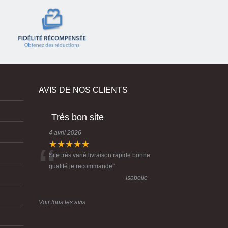
AVIS DE NOS CLIENTS
Très bon site
4 avril 2026
“
★★★★★
Site très varié livraison rapide bonne
qualité je recommande
”
- Isabelle
Voir tous les avis