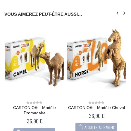
VOUS AIMEREZ PEUT-ÊTRE AUSSI…
CARTONIC® – Modèle
CARTONIC® – Modèle Cheval
0
0
out
out
Dromadaire
36,90
€
of
of
5
5
36,90
€
AJOUTER AU PANIER