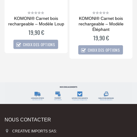
KOMONI® Carnet bois
KOMONI® Carnet bois
C
0
0
out
out
rd
rechargeable – Modèle Loup
rechargeable – Modèle
of
of
5
5
Éléphant
19,90
€
19,90
€
CHOIX DES OPTIONS
CHOIX DES OPTIONS
NOUS CONTACTER
CREATIVE IMPORTS SAS: