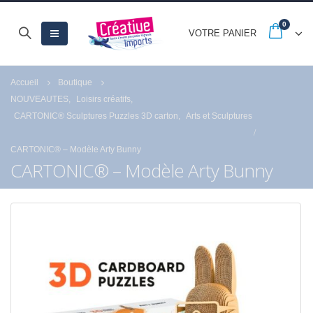
0
VOTRE PANIER
Accueil
Boutique
NOUVEAUTES
,
Loisirs créatifs
,
CARTONIC® Sculptures Puzzles 3D carton
,
Arts et Sculptures
CARTONIC® – Modèle Arty Bunny
CARTONIC® – Modèle Arty Bunny