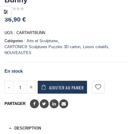
0
36,90
€
out
of
5
UGS :
CARTARTBUNN
Catégories :
Arts et Sculptures
,
CARTONIC® Sculptures Puzzles 3D carton
,
Loisirs créatifs
,
NOUVEAUTES
En stock
AJOUTER AU PANIER
PARTAGER
DESCRIPTION