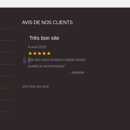
AVIS DE NOS CLIENTS
Très bon site
4 avril 2026
“
★★★★★
Site très varié livraison rapide bonne
qualité je recommande
”
- Isabelle
Voir tous les avis