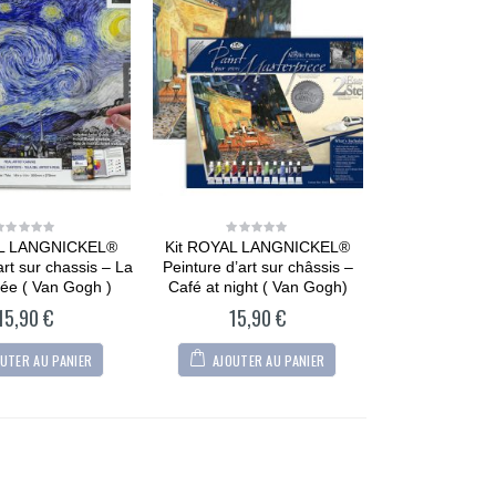
AL LANGNICKEL®
Kit ROYAL LANGNICKEL®
0
0
out
out
art sur chassis – La
Peinture d’art sur châssis –
of
of
5
5
ilée ( Van Gogh )
Café at night ( Van Gogh)
15,90
€
15,90
€
UTER AU PANIER
AJOUTER AU PANIER
CARTONIC® -
Modèle Chien
Maltipoo
36,90
€
0
out
of