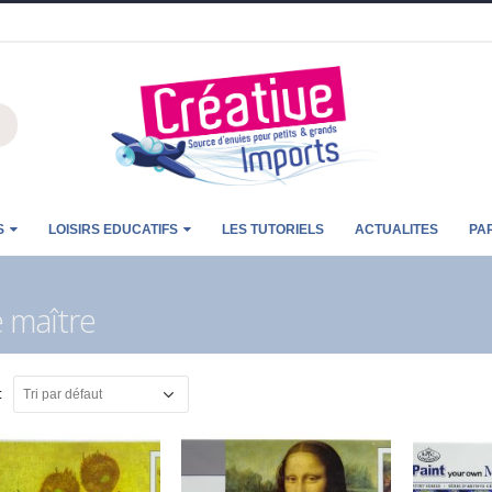
S
LOISIRS EDUCATIFS
LES TUTORIELS
ACTUALITES
PA
e maître
:
CARTONIC® -
Modèle Chien