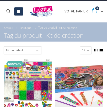
0
VOTRE PANIER
Tag du produit -
Accueil
Boutique
Kit de création
Tag du produit - Kit de création
NOUVEAU
CARTONIC® -
CARTONIC® -
Modèle Chien
Modèle Chien