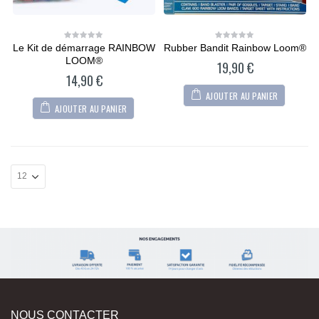
Le Kit de démarrage RAINBOW
Rubber Bandit Rainbow Loom®
0
0
out
out
LOOM®
19,90
€
of
of
5
5
14,90
€
AJOUTER AU PANIER
AJOUTER AU PANIER
NOUS CONTACTER