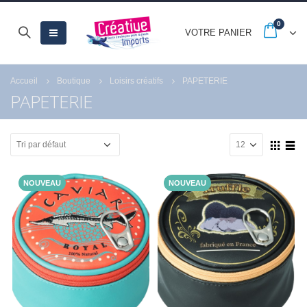
0
VOTRE PANIER
Accueil
Boutique
Loisirs créatifs
PAPETERIE
PAPETERIE
NOUVEAU
NOUVEAU