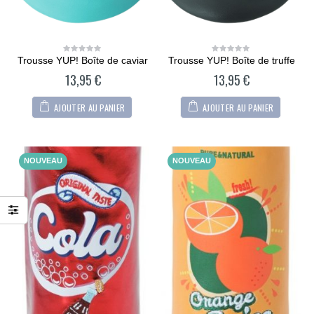
Trousse YUP! Boîte de caviar
Trousse YUP! Boîte de truffe
0
0
out
out
13,95
€
13,95
€
of
of
5
5
AJOUTER AU PANIER
AJOUTER AU PANIER
NOUVEAU
NOUVEAU
CARTONIC® -
CARTONIC® -
Modèle Chien
Modèle Chien
Maltipoo
Maltipoo
36,90
€
36,90
€
0
0
out
out
of
of