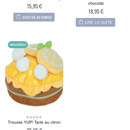
out
out
chocolat
15,95
€
of
of
5
5
18,95
€
AJOUTER AU PANIER
LIRE LA SUITE
NOUVEAU
Trousse YUP! Tarte au citron
0
out
of