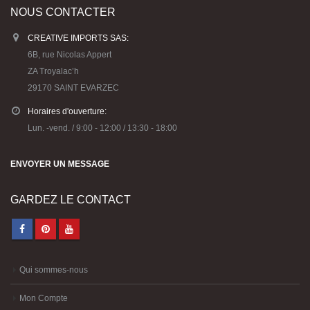
CARTONIC® -
CARTONIC® -
NOUS CONTACTER
Modèle Arty Bunny
Modèle Arty Bunny
36,90
€
36,90
€
0
0
CREATIVE IMPORTS SAS:
out
out
of
of
6B, rue Nicolas Appert
5
5
ZA Troyalac’h
29170 SAINT EVARZEC
Horaires d'ouverture:
Lun. -vend. / 9:00 - 12:00 / 13:30 - 18:00
ENVOYER UN MESSAGE
GARDEZ LE CONTACT
Qui sommes-nous
Mon Compte