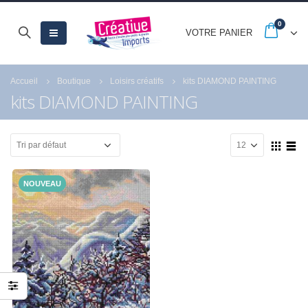
0
VOTRE PANIER
Accueil
Boutique
Loisirs créatifs
kits DIAMOND PAINTING
kits DIAMOND PAINTING
NOUVEAU