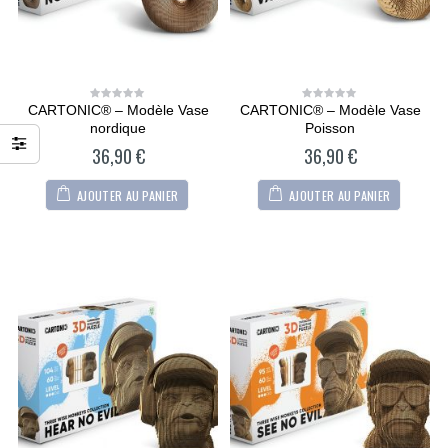
CARTONIC® – Modèle Vase
CARTONIC® – Modèle Vase
0
0
out
out
nordique
Poisson
of
of
5
5
36,90
€
36,90
€
AJOUTER AU PANIER
AJOUTER AU PANIER
CARTONIC® -
CARTONIC® -
Modèle Chien
Modèle Chien
Maltipoo
Maltipoo