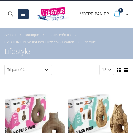
0
VOTRE PANIER
Accueil
Boutique
Loisirs créatifs
CARTONIC® Sculptures Puzzles 3D carton
Lifestyle
Lifestyle