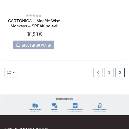
CARTONIC® – Modèle Wise
0
out
Monkeys – SPEAK no evil
of
5
36,90
€
AJOUTER AU PANIER
1
2