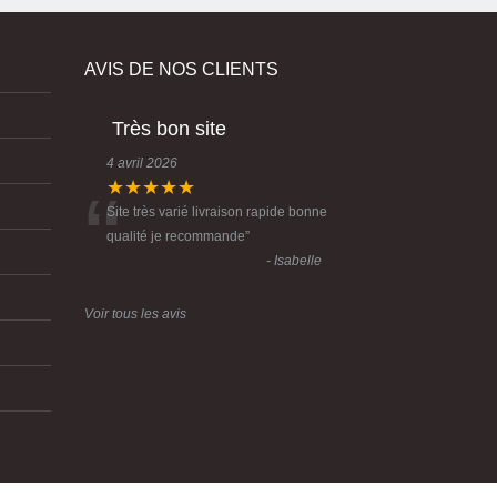
AVIS DE NOS CLIENTS
Très bon site
4 avril 2026
“
★★★★★
Site très varié livraison rapide bonne
qualité je recommande
”
- Isabelle
Voir tous les avis