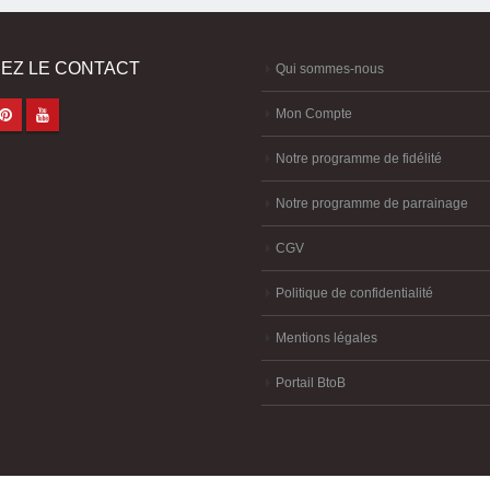
EZ LE CONTACT
Qui sommes-nous
Mon Compte
Notre programme de fidélité
Notre programme de parrainage
CGV
Politique de confidentialité
Mentions légales
Portail BtoB
melya
-
création site internet Brest
-
création site-e-commerce Brest