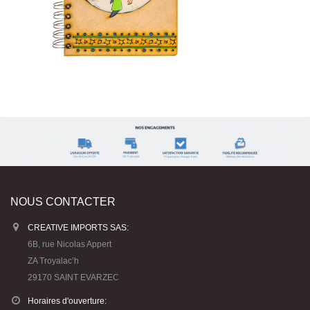
NOUS CONTACTER
CREATIVE IMPORTS SAS:
6B, rue Nicolas Appert
ZA Troyalac’h
29170 SAINT EVARZEC
Horaires d'ouverture: