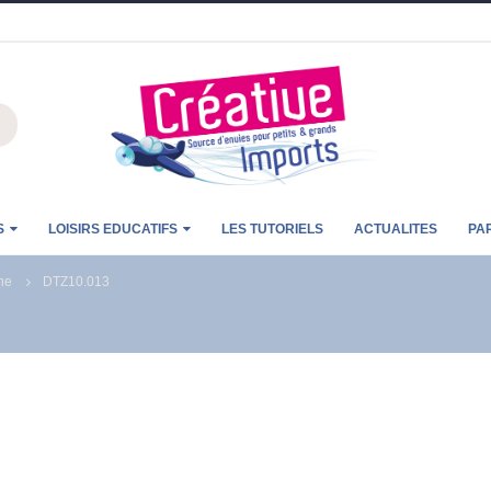
S
LOISIRS EDUCATIFS
LES TUTORIELS
ACTUALITES
PA
ne
DTZ10.013