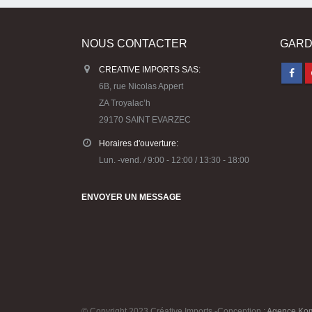
NOUS CONTACTER
GARD
CREATIVE IMPORTS SAS:
6B, rue Nicolas Appert
ZA Troyalac’h
29170 SAINT EVARZEC
Horaires d'ouverture:
Lun. -vend. / 9:00 - 12:00 / 13:30 - 18:00
ENVOYER UN MESSAGE
© Copyright 2023 Créative Imports -Conception :
Agence Ko