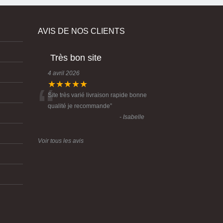
AVIS DE NOS CLIENTS
Très bon site
4 avril 2026
“
★★★★★
Site très varié livraison rapide bonne
qualité je recommande
”
- Isabelle
Voir tous les avis