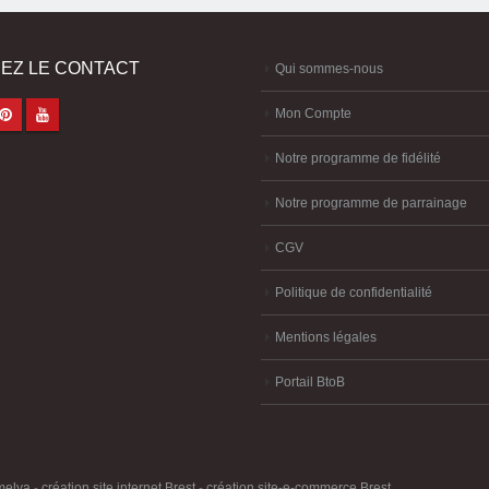
EZ LE CONTACT
Qui sommes-nous
Mon Compte
Notre programme de fidélité
Notre programme de parrainage
CGV
Politique de confidentialité
Mentions légales
Portail BtoB
melya
-
création site internet Brest
-
création site-e-commerce Brest