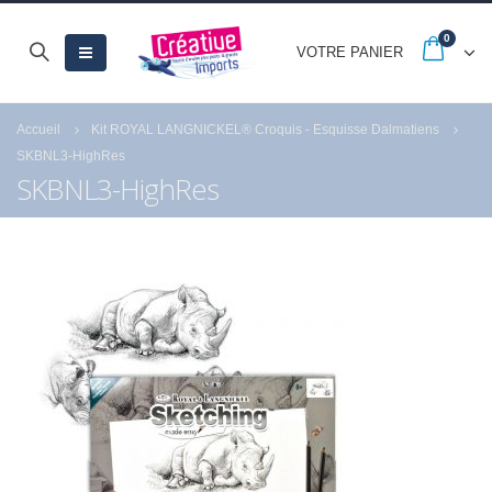
0
VOTRE PANIER
Accueil
Kit ROYAL LANGNICKEL® Croquis - Esquisse Dalmatiens
SKBNL3-HighRes
SKBNL3-HighRes