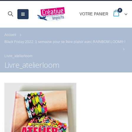
0
VOTRE PANIER
Accueil
Black Friday 2022: 1 semaine pour se faire plaisir avec RAINBOW LOOM® !
Livre_atelierloom
Livre_atelierloom