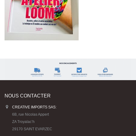
NOUS CONTACTER
CREATIVE IMPORTS SAS:
6B, rue Nicolas Appert
ZA Troyalac’h
29170 SAINT EVARZEC