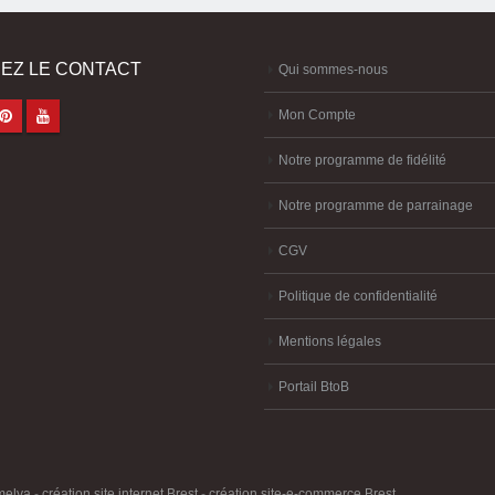
EZ LE CONTACT
Qui sommes-nous
Mon Compte
Notre programme de fidélité
Notre programme de parrainage
CGV
Politique de confidentialité
Mentions légales
Portail BtoB
melya
-
création site internet Brest
-
création site-e-commerce Brest