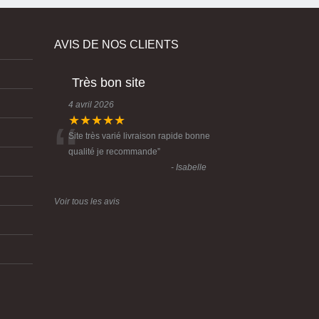
AVIS DE NOS CLIENTS
Très bon site
4 avril 2026
“
★★★★★
Site très varié livraison rapide bonne
qualité je recommande
”
- Isabelle
Voir tous les avis