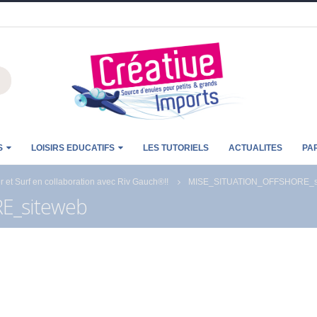
S
LOISIRS EDUCATIFS
LES TUTORIELS
ACTUALITES
PA
et Surf en collaboration avec Riv Gauch®!!
MISE_SITUATION_OFFSHORE_s
E_siteweb