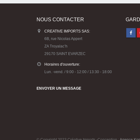
NOUS CONTACTER
GARD
CREATIVE IMPORTS SAS:
6B, rue Nicolas Appert
ZA Troyalac’h
29170 SAINT EVARZEC
Horaires d'ouverture:
Lun. -vend. / 9:00 - 12:00 / 13:30 - 18:00
ENVOYER UN MESSAGE
© Copyright 2023 Créative Imports -Conception :
Agence Ko